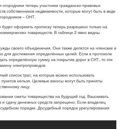
 и огородники теперь участники гражданско-правовых
тв собственников недвижимости, которые могут быть в виде
городников – ОНТ.
о будет оформить прописку теперь разрешено только на
коммерческих товариществ. В таблице 2 явно видны
ужды своего объединения. Они также делятся на членские и
ко для достижения определённых целей. Если в протоколе
сдать определённую сумму на покрытие дорог в СНТ, то эти
замену электропроводов.
ткий список трат, на которые можно использовать
х пунктов нельзя. Целевые взносы могут быть приняты
тственному лицу.
овании сметы товарищества на будущий год. Взыскивать
 и сдачу денежных средств запрещено. Если владелец
в судебном порядке. Досудебный порядок урегулирования