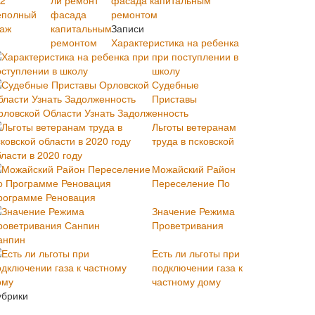
фасада капитальным
ремонтом
Записи
Характеристика на ребенка
при поступлении в
школу
Судебные
Приставы
рловской Области Узнать Задолженность
Льготы ветеранам
труда в псковской
ласти в 2020 году
Можайский Район
Переселение По
рограмме Реновация
Значение Режима
Проветривания
анпин
Есть ли льготы при
подключении газа к
частному дому
убрики