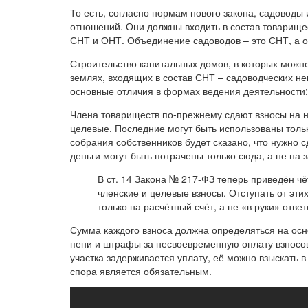
То есть, согласно нормам нового закона, садоводы
отношений. Они должны входить в состав товарищес
СНТ и ОНТ. Объединение садоводов – это СНТ, а о
Строительство капитальных домов, в которых можн
землях, входящих в состав СНТ – садоводческих не
основные отличия в формах ведения деятельности:
Члена товариществ по-прежнему сдают взносы на н
целевые. Последние могут быть использованы толь
собрания собственников будет сказано, что нужно 
деньги могут быть потрачены только сюда, а не на 
В ст. 14 Закона № 217-ФЗ теперь приведён чё
членские и целевые взносы. Отступать от эти
только на расчётный счёт, а не «в руки» отве
Сумма каждого взноса должна определяться на осн
пени и штрафы за несвоевременную оплату взносов
участка задерживается уплату, её можно взыскать 
спора является обязательным.