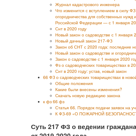
Журнал кадастрового инженера
Что изменится с вступлением в силу Ф
огородничества для собственных нужд 
Российской Федерации — с 1 января 20
Снт в 2020 году
Новый закон о садоводстве с 1 января 2
Новый дачный закон 217-ФЗ
Закон об СНТ с 2020 года: последние н
Новый закон о садоводстве и огородни
Закон о садоводстве с 1 января 2020 го
Фз о садоводческих товариществах в 20
Снт в 2020 году: устав, новый закон
66 ФЗ о садоводческих товариществах в ново
Общие положения
Какие были внесены изменения?
Скачать новую редакцию закона
к фз 66 фз
Статья 66. Порядок подачи заявок на у
К ФЗ-69 «О ПОЖАРНОЙ БЕЗОПАСНОС
Суть 217 ФЗ о ведении граждан
от 2019-2020 года