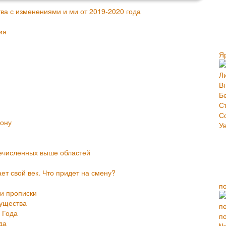
ва с изменениями и ми от 2019-2020 года
ия
Я
кону
речисленных выше областей
т свой век. Что придет на смену?
п
и прописки
ущества
 Года
да