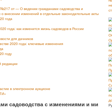
З №217 от — О ведении гражданами садоводства и
и о внесении изменений в отдельные законодательные акты
20 года
020 года: как изменится жизнь садоводов в России
овости для дачников
О
честве 2020 года: ключевые изменения
да
20 году
об
й редакции
П
С
частие в электронном аукционе
ТИ»
ами садоводства с изменениями и ми
Р