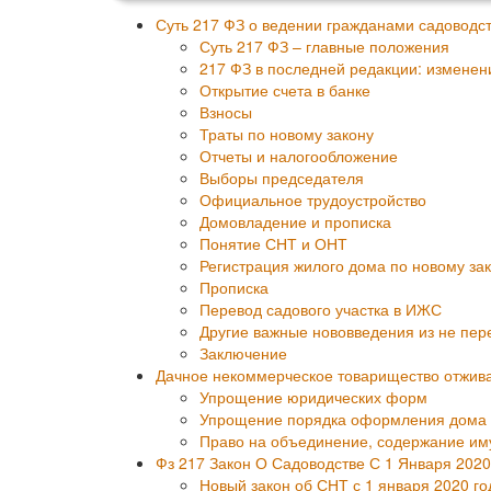
Суть 217 ФЗ о ведении гражданами садоводст
Суть 217 ФЗ – главные положения
217 ФЗ в последней редакции: изменен
Открытие счета в банке
Взносы
Траты по новому закону
Отчеты и налогообложение
Выборы председателя
Официальное трудоустройство
Домовладение и прописка
Понятие СНТ и ОНТ
Регистрация жилого дома по новому за
Прописка
Перевод садового участка в ИЖС
Другие важные нововведения из не пе
Заключение
Дачное некоммерческое товарищество отживае
Упрощение юридических форм
Упрощение порядка оформления дома 
Право на объединение, содержание им
Фз 217 Закон О Садоводстве С 1 Января 2020
Новый закон об СНТ с 1 января 2020 го