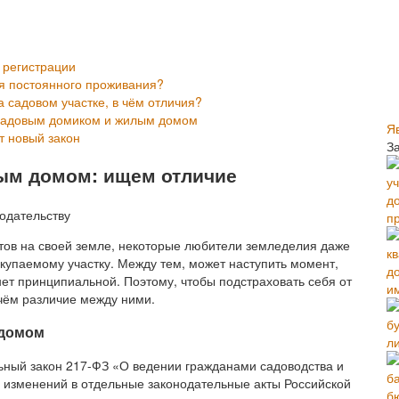
 регистрации
я постоянного проживания?
садовом участке, в чём отличия?
 садовым домиком и жилым домом
Я
т новый закон
З
ым домом: ищем отличие
п
ов на своей земле, некоторые любители земледелия даже
окупаемому участку. Между тем, может наступить момент,
ет принципиальной. Поэтому, чтобы подстраховать себя от
и
 чём различие между ними.
 домом
ли
льный закон 217-ФЗ «О ведении гражданами садоводства и
и изменений в отдельные законодательные акты Российской