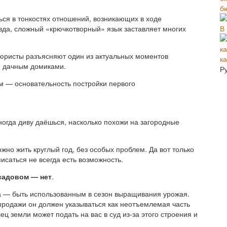
б
ся в тонкостях отношений, возникающих в ходе
В
вда, сложный «крючкотворный» язык заставляет многих
юристы разъясняют один из актуальных моментов
к
и дачным домиками.
Р
 — основательность постройки первого
огда диву даёшься, насколько похожи на загородные
жно жить круглый год, без особых проблем. Да вот только
писаться не всегда есть возможность.
садовом — нет
.
 — быть использованным в сезон выращивания урожая.
продажи он должен указываться как неотъемлемая часть
ц земли может подать на вас в суд из-за этого строения и