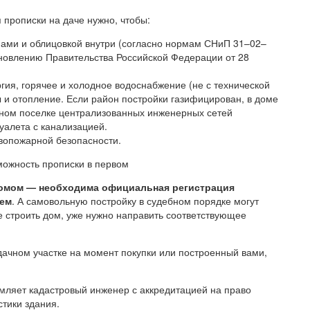
 прописки на даче нужно, чтобы:
ами и облицовкой внутри (согласно нормам СНиП 31–02–
новлению Правительства Российской Федерации от 28
гия, горячее и холодное водоснабжение (не с технической
 и отопление. Если район постройки газифицирован, в доме
ачном поселке централизованных инженерных сетей
уалета с канализацией.
вопожарной безопасности.
можность прописки в первом
домом — необходима официальная регистрация
оем
. А самовольную постройку в судебном порядке могут
те строить дом, уже нужно направить соответствующее
дачном участке на момент покупки или построенный вами,
мляет кадастровый инженер с аккредитацией на право
стики здания.