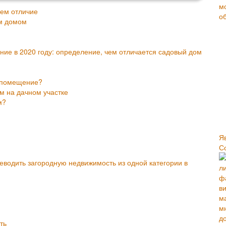
ем отличие
м домом
ие в 2020 году: определение, чем отличается садовый дом
е помещение?
 на дачном участке
м?
Я
С
водить загородную недвижимость из одной категории в
ть