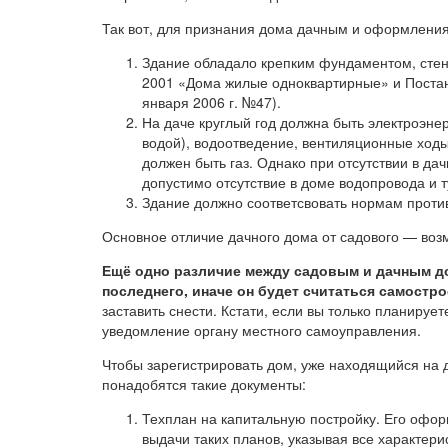
Так вот, для признания дома дачным и оформления
Здание обладало крепким фундаментом, стен
2001 «Дома жилые одноквартирные» и Поста
января 2006 г. №47).
На даче круглый год должна быть электроэнер
водой), водоотведение, вентиляционные ходы
должен быть газ. Однако при отсутствии в д
допустимо отсутствие в доме водопровода и т
Здание должно соответсвовать нормам проти
Основное отличие дачного дома от садового — воз
Ещё одно различие между садовым и дачным 
последнего, иначе он будет считаться самостр
заставить снести. Кстати, если вы только планируе
уведомление органу местного самоуправления.
Чтобы зарегистрировать дом, уже находящийся на 
понадобятся такие документы:
Техплан на капитальную постройку. Его офор
выдачи таких планов, указывая все характери