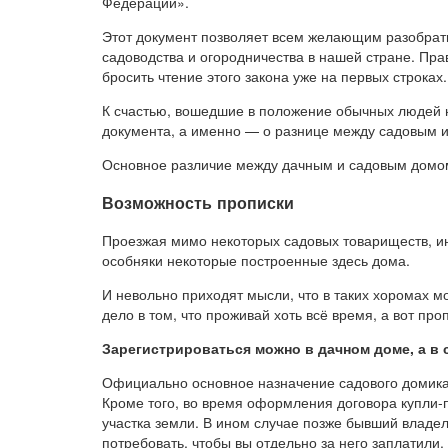
Федерации».
Этот документ позволяет всем желающим разобрать
садоводства и огородничества в нашей стране. Пра
бросить чтение этого закона уже на первых строках.
К счастью, вошедшие в положение обычных людей 
документа, а именно — о разнице между садовым 
Основное различие между дачным и садовым домом
Возможность прописки
Проезжая мимо некоторых садовых товариществ, ин
особняки некоторые построенные здесь дома.
И невольно приходят мысли, что в таких хоромах мо
дело в том, что проживай хоть всё время, а вот про
Зарегистрироваться можно в дачном доме, а в 
Официально основное назначение садового домика
Кроме того, во время оформления договора купли-
участка земли. В ином случае позже бывший владеле
потребовать, чтобы вы отдельно за него заплатили.