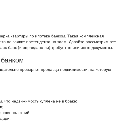
верка квартиры по ипотеке банком. Такая комплексная
та по заявке претендента на заем. Давайте рассмотрим все
аях банк (и оправдано ли) требует те или иные документы.
 банком
к тщательно проверяет продавца недвижимости, на которую
м, что недвижимость куплена не в браке;
в;
вершеннолетний;
щади.