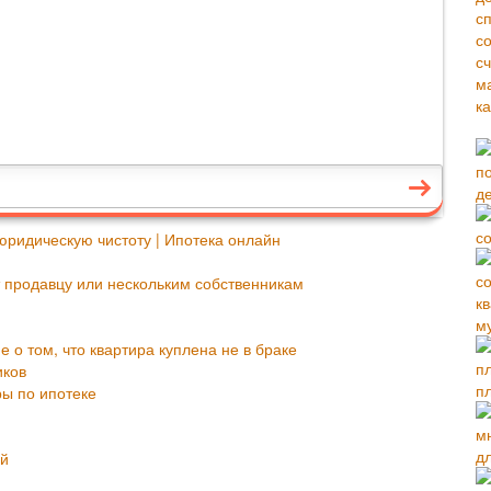
юридическую чистоту | Ипотека онлайн
 продавцу или нескольким собственникам
м
 о том, что квартира куплена не в браке
иков
п
ы по ипотеке
д
ий