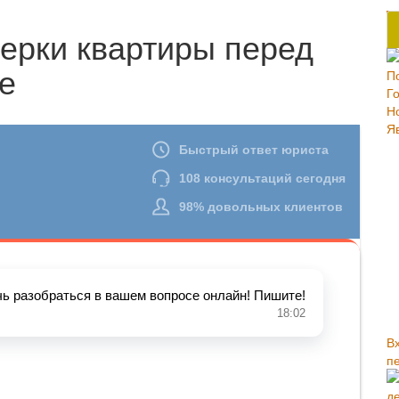
ерки квартиры перед
е
В
п