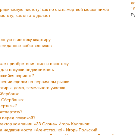
1
ридическую чистоту: как не стать жертвой мошенников
Р
стоту, как он это делает
нную в ипотеку квартиру
еожиданных собственников
чае приобретения жилья в ипотеку
 для покупки недвижимость
ившийся вариант?
ршении сделки на первичном рынке
ртиры, дома, земельного участка
Сбербанка
 Сбербанка:
пертизы?
экспертизу?
в перед покупкой?
ректор компании «33 Слона» Игорь Калганов:
а недвижимости «Агентство.net» Игорь Польский: