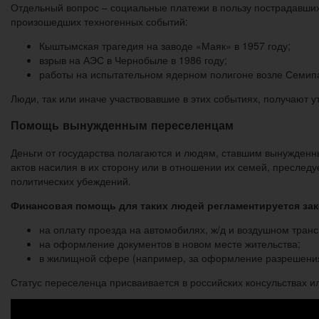
Отдельный вопрос – социальные платежи в пользу пострадавших
произошедших техногенных событий:
Кыштымская трагедия на заводе «Маяк» в 1957 году;
взрыв на АЭС в Чернобыле в 1986 году;
работы на испытательном ядерном полигоне возле Семип
Люди, так или иначе участвовавшие в этих событиях, получают
Помощь вынужденным переселенцам
Деньги от государства полагаются и людям, ставшим вынужденн
актов насилия в их сторону или в отношении их семей, преслед
политических убеждений.
Финансовая помощь для таких людей регламентируется зак
на оплату проезда на автомобилях, ж/д и воздушном тран
на оформление документов в новом месте жительства;
в жилищной сфере (например, за оформление разрешения
Статус переселенца присваивается в российских консульствах и