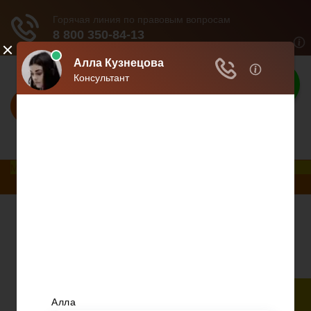
Взвешенное
решение
Профессиональный подход - взвешенное
решение.
Меню
Главная
Развод при беременности
Раздел недвижимости
Начисление алиментов