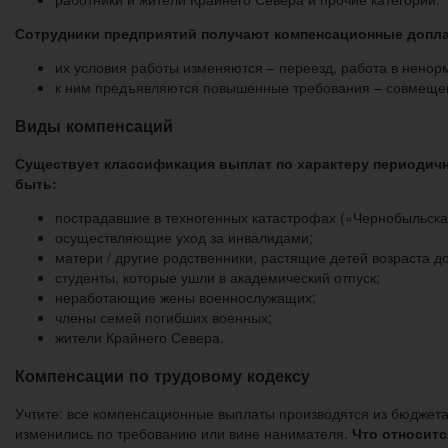
Сотрудники предприятий получают компенсационные доплат
их условия работы изменяются – переезд, работа в нено
к ним предъявляются повышенные требования – совмещени
Виды компенсаций
Существует классификация выплат по характеру периодичн
быть:
пострадавшие в техногенных катастрофах («Чернобыльск
осуществляющие уход за инвалидами;
матери / другие родственники, растящие детей возраста до
студенты, которые ушли в академический отпуск;
неработающие жены военнослужащих;
члены семей погибших военных;
жители Крайнего Севера.
Компенсации по трудовому кодексу
Учтите: все компенсационные выплаты производятся из бюджета
изменились по требованию или вине нанимателя.
Что относитс