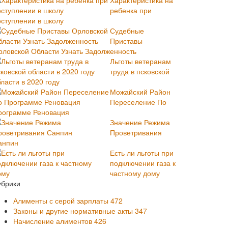
Характеристика на
ребенка при
оступлении в школу
Судебные
Приставы
рловской Области Узнать Задолженность
Льготы ветеранам
труда в псковской
ласти в 2020 году
Можайский Район
Переселение По
рограмме Реновация
Значение Режима
Проветривания
анпин
Есть ли льготы при
подключении газа к
частному дому
убрики
Алименты с серой зарплаты
472
Законы и другие нормативные акты
347
Начисление алиментов
426