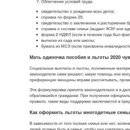
Облегчение условий труда.
свидетельство о рождении всех деток;
справка по форме 25;
свидетельство о заключении и расторжении б
справка о составе семьи (выдает ЖЭУ или ад
форма 2-НДФЛ (если в течение года был фак
выписка из сада или школы;
бумага из МСЭ (если присвоена инвалидность
Мать одиночка пособия и льготы 2020 чу
Социальные выплаты и льготы, положенные матери-
законодатели сами решают, какую помощь они могу
преференции женщины вправе рассчитывать, прожи
Эта формулировка принята законодательно и в дал
обратившейся гражданки. При получении официальн
правило, такие виды поддержки заключаются в пре
Как оформить льготы многодетным семья
В зависимости от того полная семья или нет, количе
детей должно быть в семье, чтобы она считалась м