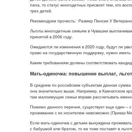
папа, то статус многодетных присвоят тем, кто вос
трех детей.
Рекомендуем прочесть: Размер Пенсии У Ветеранов
Льготы многодетным семьям в Чувашии выплачиваю
принятой в 2006 году.
Ожидаются ли изменения в 2020 году, будут ли ув
право на государственную поддержку, нужно иметь 
Каким требованиям должны соответствовать канди
Мать-одиночка: повышение выплат, льгот
В среднем по российским субъектам данная сумма с 
она значительно выше. Например, в Камчатском кр
там малоимущие семьи вправе рассчитывать именно
Помимо данного перечня, существует еще один – с
проживание с их носителем невозможно (Приказ Ми
Если мать-одиночка с детьми вынуждена проживат
с бабушкой или братом, то ее тоже поставят в льго