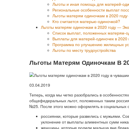
Льготы и иная помощь для матерей-од
Региональные особенности выплат посо
Льготы матерям одиночкам в 2020 году
Кто считается матерью-одиночкой?
Льготы матерям одиночкам в 2020 году — Эк
Список выплат, положенных матерям-о
Выплаты для матерей-одиночек в 2020 
Программа по улучшению жилищных ус
Льготы по месту трудоустройства
Льготы Матерям Одиночкам В 2
03.04.2019
Теперь, когда мы четко разобрались в особенностя
общефедеральных льгот, положенных таким россия
№25. После этого можно оформлять в социальных о
россиянки, которые развелись с мужьями. Со
уклонение от выплаты алиментных сумм никак
женщины, которые родили малыша вне брака, 