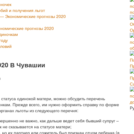
иночек
бий и получения льгот
п
 — Экономические прогнозы 2020
ономические прогнозы 2020
О
диночкам
году
ловий
об
020 В Чувашии
П
С
х статуса одинокой матери, можно обсудить перечень
нкам. Прежде всего, им нужно оформить справку по форме
Р
рганах льготы из следующего перечня:
вершенно не важно, как дальше ведет себя бывший супруг –
 не сказывается на статусе матери;
но их партнер или сожитель был признан отцом ребенка (в