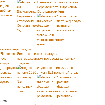
Является Ли Внематочная
Беременность Страховым
Сотрудникам Увд
Являются ли
частью фасада
витрины
магазина в
ногоквартирном доме
Является ли счет фактура
подтверждением перевода денежных
средств
Яндекс пенсия 2020 по
списку №2 неполный стаж
Является ли
ремонт
фасада
капитальным
ремонтом
аписи