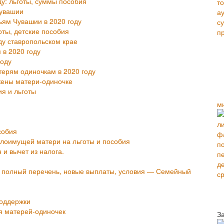
у: льготы, суммы пособия
чувашии
ьям Чувашии в 2020 году
оты, детские пособия
ду ставропольском крае
в 2020 году
году
ерям одиночкам в 2020 году
жены матери-одиночке
я и льготы
м
собия
алоимущей матери на льготы и пособия
и вычет из налога.
у, полный перечень, новые выплаты, условия — Семейный
поддержки
я матерей-одиночек
З