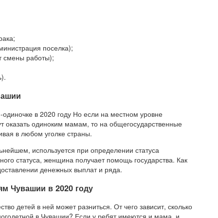
рака;
министрация поселка);
т смены работы);
).
вашии
одиночке в 2020 году Но если на местном уровне
т оказать одиноким мамам, то на общегосударственные
вая в любом уголке страны.
ьнейшем, используется при определении статуса
ого статуса, женщина получает помощь государства. Как
доставлении денежных выплат и ряда.
м Чувашии в 2020 году
ство детей в ней может разниться. От чего зависит, сколько
ногодетной в Чувашии? Если у ребят имеются и мама, и