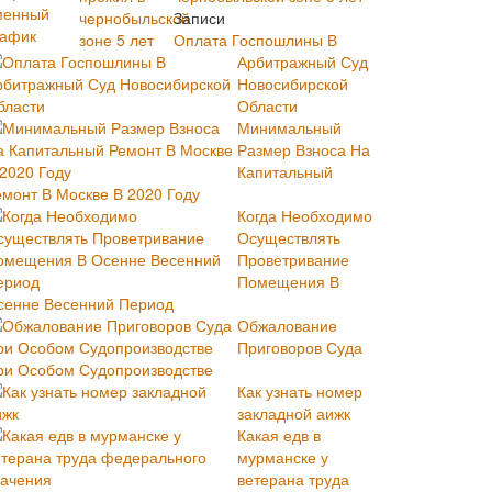
Записи
Оплата Госпошлины В
Арбитражный Суд
Новосибирской
Области
Минимальный
Размер Взноса На
Капитальный
емонт В Москве В 2020 Году
Когда Необходимо
Осуществлять
Проветривание
Помещения В
сенне Весенний Период
Обжалование
Приговоров Суда
ри Особом Судопроизводстве
Как узнать номер
закладной аижк
Какая едв в
мурманске у
ветерана труда