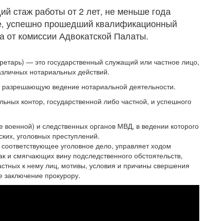
й стаж работы от 2 лет, не меньше года
е, успешно прошедший квалификационный
а от комиссии Адвокатской Палаты.
секретарь) — это государственный служащий или частное лицо,
зличных нотариальных действий.
ю, разрешающую ведение нотариальной деятельности.
льных контор, государственной либо частной, и успешного
е военной) и следственных органов МВД, в ведении которого
ских, уголовных преступлений.
т соответствующее уголовное дело, управляет ходом
ак и смягчающих вину подследственного обстоятельств,
астных к нему лиц, мотивы, условия и причины свершения
е заключение прокурору.