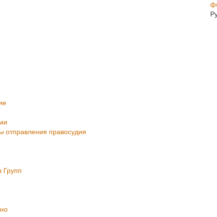
ф
Р
ие
ми
ры отправления правосудия
в Групп
ьно