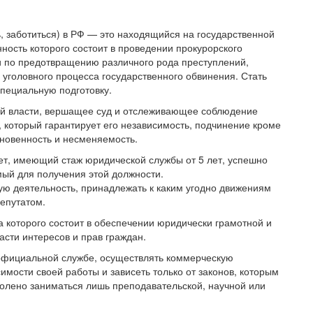
ть, заботиться) в РФ — это находящийся на государственной
ность которого состоит в проведении прокурорского
и по предотвращению различного рода преступлений,
 уголовного процесса государственного обвинения. Стать
пециальную подготовку.
ой власти, вершащее суд и отслеживающее соблюдение
, который гарантирует его независимость, подчинение кроме
сновенность и несменяемость.
ет, имеющий стаж юридической службы от 5 лет, успешно
ый для получения этой должности.
ю деятельность, принадлежать к каким угодно движениям
епутатом.
 которого состоит в обеспечении юридически грамотной и
асти интересов и прав граждан.
 официальной службе, осуществлять коммерческую
имости своей работы и зависеть только от законов, которым
волено заниматься лишь преподавательской, научной или