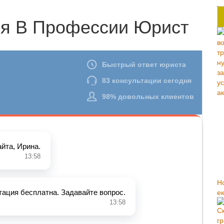
я В Профессии Юрист
Н
е