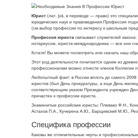
Юрист
(лат. jus, в переводе — право) это специа
юридических наук и правоведения.Профессия подхо
(см.выбор профессии по интересу к школьным пре
Профессия юриста
связывает служителей закона: 
нотариусом, юриста-международника — все они счи
Кстати! Вы можете посмотреть или скачать наш об
Этот род деятельности почитается одним из древн
профессионалам можно отнести членов Коллегии п
Любопытный факт: в России вплоть до самого 2008 
юристов (был День прокуратуры, а еще День милици
соответствующим указом Президента учрежден День 
причастен к профессии юриста.
Знаменитые российские юристы: Плевако Ф.Н., Кони
Астахов П.А., Кучерена А.Ю., Барщевский М.Ю., Рез
Специфика профессии
Каковы же отличительные черты и профессиональн