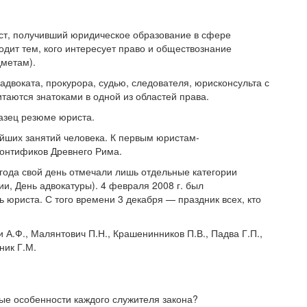
лист, получивший юридическое образование в сфере
дит тем, кого интересует право и обществознание
дметам).
адвоката, прокурора, судью, следователя, юрисконсульта с
таются знатоками в одной из областей права.
разец резюме юриста.
ейших занятий человека. К первым юристам-
онтификов Древнего Рима.
года свой день отмечали лишь отдельные категории
и, День адвокатуры). 4 февраля 2008 г. был
юриста. С того времени 3 декабря — праздник всех, кто
 А.Ф., Малянтович П.Н., Крашенинников П.В., Падва Г.П.,
ник Г.М.
ые особенности каждого служителя закона?