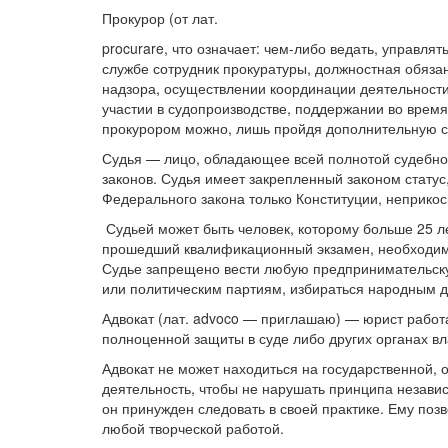
Прокурор (от лат.
procurare, что означает: чем-либо ведать, управля
службе сотрудник прокуратуры, должностная обязан
надзора, осуществлении координации деятельност
участии в судопроизводстве, поддержании во время
прокурором можно, лишь пройдя дополнительную с
Судья — лицо, обладающее всей полнотой судебн
законов. Судья имеет закрепленный законом статус
Федерального закона только Конституции, неприко
Судьей может быть человек, которому больше 25 л
прошедший квалификационный экзамен, необходим
Судье запрещено вести любую предпринимательску
или политическим партиям, избираться народным д
Адвокат (лат. advoco — приглашаю) — юрист работа
полноценной защиты в суде либо других органах вл
Адвокат не может находиться на государственной,
деятельность, чтобы не нарушать принципа независ
он принужден следовать в своей практике. Ему поз
любой творческой работой.