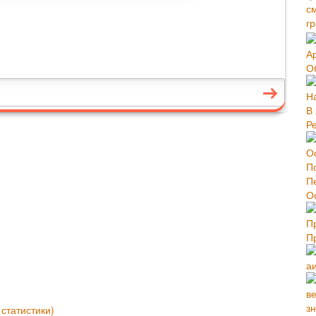
Р
О
П
статистики)