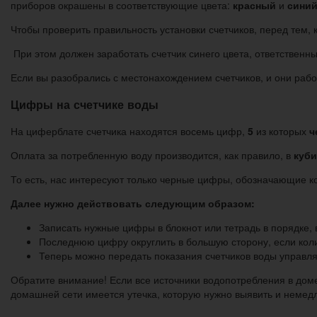
приборов окрашены в соответствующие цвета:
красный
и
сини
Чтобы проверить правильность установки счетчиков, перед тем, 
При этом должен заработать счетчик синего цвета, ответственны
Если вы разобрались с местонахождением счетчиков, и они раб
Цифры на счетчике воды
На циферблате счетчика находятся восемь цифр,
5
из которых
ч
Оплата за потребленную воду производится, как правило, в
куби
То есть, нас интересуют только черные цифры, обозначающие к
Далее нужно действовать следующим образом:
Записать нужные цифры в блокнот или тетрадь в порядке,
Последнюю цифру округлить в большую сторону, если кол
Теперь можно передать показания счетчиков воды управл
Обратите внимание! Если все источники водопотребления в доме
домашней сети имеется утечка, которую нужно выявить и немед