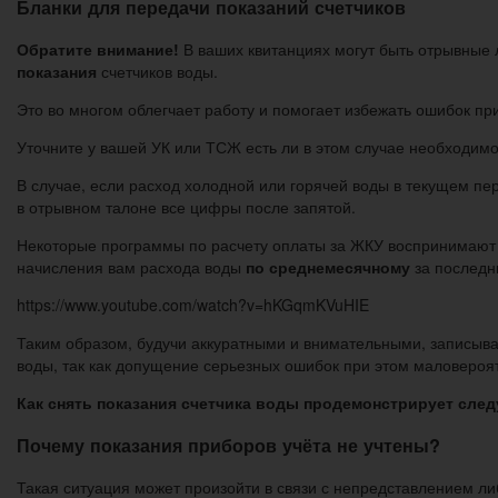
Бланки для передачи показаний счетчиков
Обратите внимание!
В ваших квитанциях могут быть отрывные л
показания
счетчиков воды.
Это во многом облегчает работу и помогает избежать ошибок при
Уточните у вашей УК или ТСЖ есть ли в этом случае необходимо
В случае, если расход холодной или горячей воды в текущем пер
в отрывном талоне все цифры после запятой.
Некоторые программы по расчету оплаты за ЖКУ воспринимают
начисления вам расхода воды
по среднемесячному
за последн
https://www.youtube.com/watch?v=hKGqmKVuHIE
Таким образом, будучи аккуратными и внимательными, записывая
воды, так как допущение серьезных ошибок при этом маловероятн
Как снять показания счетчика воды продемонстрирует сле
Почему показания приборов учёта не учтены?
Такая ситуация может произойти в связи с непредставлением л