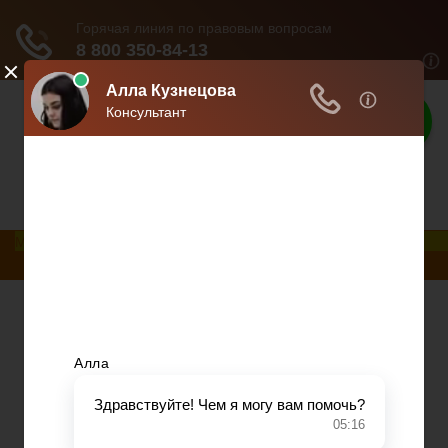
Взвешенное
решение
Профессиональный подход - взвешенное
решение.
Меню
Главная
Развод при беременности
Раздел недвижимости
Начисление алиментов