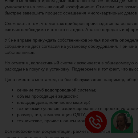
Если в многоквартирном доме выполняются все нормы для монт
умножается на повышающий коэффициент. Отметим, что возможн
быстрее завершить процесс оснащения многоквартирных домов
Сложность в том, что монтаж приборов производится на основа
счетчик необходимо и что это выгодно. А также передать инфор
УК не вправе принуждать собственников жилья принять опреде
собрание не даст согласия на установку оборудования. Причина 
собственников.
Но отметим, коллективный счетчик включается в общедомовую со
расходы на покупку и установку. Подчеркнем и тот факт, что в
Цена вместе с монтажом, но без обслуживания, например, обще
сечение труб водопроводной системы;
объем проходящей жидкости;
площадь дома, количество квартир;
технические условия, зафиксированные в проекте установк
размер, тип, комплектация ОДПУ;
технические, прочие нюансы монтажа.
Вся необходимая документация, расчеты готовятся компанией, 
специально нанятый подрядчик.