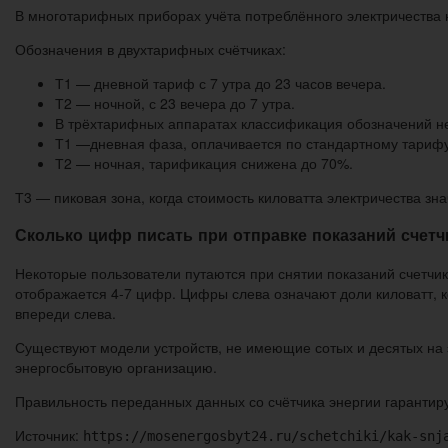
В многотарифных приборах учёта потреблённого электричества 
Обозначения в двухтарифных счётчиках:
Т1 — дневной тариф с 7 утра до 23 часов вечера.
Т2 — ночной, с 23 вечера до 7 утра.
В трёхтарифных аппаратах классификация обозначений не
Т1 —дневная фаза, оплачивается по стандартному тарифу
Т2 — ночная, тарификация снижена до 70%.
Т3 — пиковая зона, когда стоимость киловатта электричества зна
Сколько цифр писать при отправке показаний счет
Некоторые пользователи путаются при снятии показаний счетчик
отображается 4-7 цифр. Цифры слева означают доли киловатт, к
впереди слева.
Существуют модели устройств, не имеющие сотых и десятых на э
энергосбытовую организацию.
Правильность переданных данных со счётчика энергии гарантиру
Источник:
https://mosenergosbyt24.ru/schetchiki/kak-snj