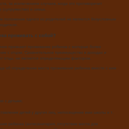
ста, за исключением случаев, когда это противоречит
е (супружестве) и семье.
м положении одного из родителей не является безусловным
родителя.
нка проживать с собой?
ычно признают проживание ребенка с матерью более
ние с отцом. Сравнительное преимущество в доходах и
ют отцы, не является определяющим фактором.
ца об определении места проживания ребенка вместе с ним
ю с детьми;
тавление детей у других лиц, непосещение ими школы и т.
ния ребенка (антисанитария, отсутствие места для