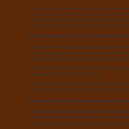
Один из распространенных вопросов, который возни
проживать общие дети? Всегда ли мать имеет преи
влияют на решение суда? Есть ли у отца возможнос
забрать детей себе без согласия другого родителя, 
Кто определяет, с кем из родителей оста
В соответствии с пунктом 2 статьи 22 Кодекса Респ
вопрос не урегулирован соглашением родителей, т
определить, с кем из родителей будут проживать 
Таким образом, в большинстве случаев вопрос про
одновременно с расторжением брака.
Если же брак не был зарегистрирован или изменил
проживании детей, то он может быть рассмотрен в 
Правда ли, что почти всегда ребенок ост
Законом не установлен приоритет матери перед от
ребенка. В соответствии с пунктом 1 статьи 68 Код
права и несут равные обязанности в отношении сво