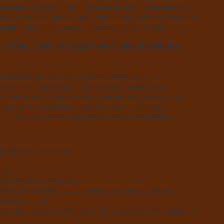
ставляют ребенка с матерью и это вызвано объективными
нстве случаев соответствует интересам ребенка, а именно
ении таких споров должен руководствоваться суд.
 о том, с кем из родителей будет проживать
ления Верховного Суда Республики Казахстан «О
ии споров, связанных с воспитанием детей» при
 родителями о месте жительства несовершеннолетнего
исходя из установленного законом равенства прав и
ие, которое соответствовало бы интересам ребенка.
й, братьям и сестрам;
лей;
родителей и ребенком;
тия и воспитания (род деятельности, режим работы
ение и т. п.);
тановку, которая сложилась в месте проживания каждого из