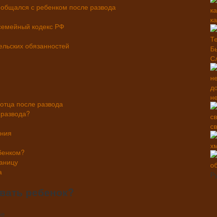
ц общался с ребенком после развода
к
 семейный кодекс РФ
ельских обязанностей
С
н
 отца после развода
 развода?
с
ения
х
ебенком?
раницу
а
Р
ивать ребенок?