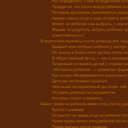
Кто определяет, с кем из родителей ос
Правда ли, что почти всегда ребенок о
По каким критериям принимается решен
Каковы шансы отца в суде оставить реб
Может ли ребенок сам выбрать, с кем и
Вправе ли родитель забрать ребенка пр
ответственность?
В казахстане мужчины после развода всё чащ
Бывший муж отобрал ребенка у матери
По закону в Казахстане органы опеки н
В общественный фонд — как в послед
Тенденция оставлять детей с отцами н
«Интересы ребёнка» — размытая форм
Как только обнаруживается инвалидност
Дети как инструмент мще
Чем выше материальный достаток, тем 
Оставить ребёнка на перекрёстке
Кто кому платит алименты
Какие права на ребенка имеет отец после ра
Кратко о разводе
Остаются ли права отца на ребенка по
Какие права имеет отец ребенка после
Права матери после развода