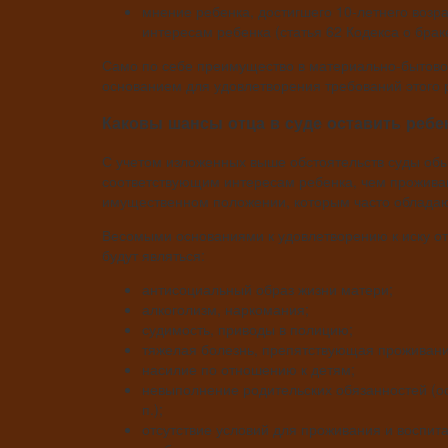
мнение ребенка, достигшего 10-летнего возра
интересам ребенка (статья 62 Кодекса о брак
Само по себе преимущество в материально-бытово
основанием для удовлетворения требований этого 
Каковы шансы отца в суде оставить ребе
С учетом изложенных выше обстоятельств суды об
соответствующим интересам ребенка, чем прожива
имущественном положении, которым часто облада
Весомыми основаниями к удовлетворению к иску от
будут являться:
антисоциальный образ жизни матери;
алкоголизм, наркомания;
судимость, приводы в полицию;
тяжелая болезнь, препятствующая проживани
насилие по отношению к детям;
невыполнение родительских обязанностей (ос
п.);
отсутствие условий для проживания и воспита