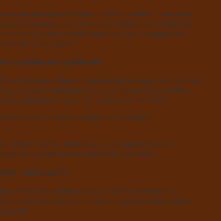
кает при расторжении брака является вопрос: с кем будут
мущество в решении этого вопроса? Какие обстоятельства
ть оставить детей с собой? Может ли один из родителей
и что ему за это будет?
нется проживать ребенок?
ублики Казахстан о браке (супружестве) и семье, если данный
о суд при вынесении решения о расторжении брака обязан
несовершеннолетние дети после расторжения брака.
живания детей с одним из родителей решается
ись обстоятельства, влияющие на решение вопроса о
судебном порядке по иску одного из родителей.
ается с матерью?
цом ребенка в решении вопроса о месте проживания
екса о браке (супружестве) и семье родители имеют равные
их детей.