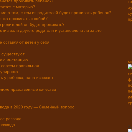
танется проживать ребенок?
стается с матерью?
ие о том, с кем из родителей будет проживать ребенок?
енка проживать с собой?
з родителей он будет проживать?
отив воли другого родителя и установлена ли за это
е оставляют детей у себя
е существуют
нюю инстанцию
м
е совсем правильная
улировка
ь у ребенка, папа исчезает
ния
ниже нравственные качества
звода в 2020 году — Семейный вопрос
сле развода
 развода
З