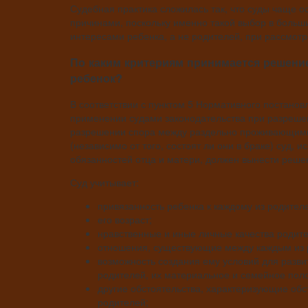
Судебная практика сложилась так, что суды чаще о
причинами, поскольку именно такой выбор в больши
интересами ребенка, а не родителей, при рассмотр
По каким критериям принимается решение
ребенок?
В соответствии с пунктом 5 Нормативного постанов
применении судами законодательства при разрешен
разрешении спора между раздельно проживающими
(независимо от того, состоят ли они в браке) суд, 
обязанностей отца и матери, должен вынести решен
Суд учитывает:
привязанность ребенка к каждому из родителе
его возраст;
нравственные и иные личные качества родите
отношения, существующие между каждым из 
возможность создания ему условий для разви
родителей, их материальное и семейное полож
другие обстоятельства, характеризующие обс
родителей;