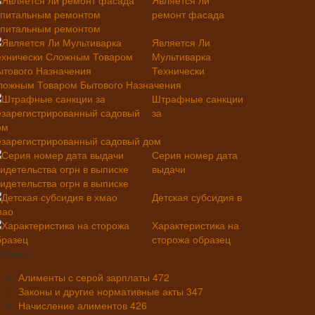
Является ли
ремонт фасада
апитальным ремонтом
Является Ли
Мультиварка
Технически
ложным Товаром Бытового Назначения
Штрафные санкции
за
езарегистрированный садовый дом
Серия номер дата
выдачи
видетельства огрн в выписке
Детская субсидия в
мао
Характеристика на
сторожа образец
убрики
Алименты с серой зарплаты
472
Законы и другие нормативные акты
347
Начисление алиментов
426