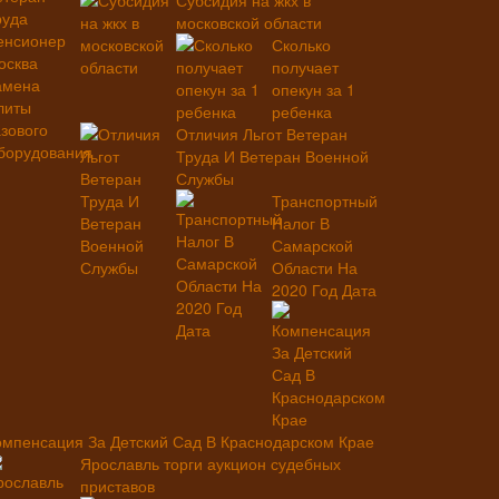
Субсидия на жкх в
московской области
Сколько
получает
опекун за 1
ребенка
Отличия Льгот Ветеран
Труда И Ветеран Военной
Службы
Транспортный
Налог В
Самарской
Области На
2020 Год Дата
омпенсация За Детский Сад В Краснодарском Крае
Ярославль торги аукцион судебных
приставов