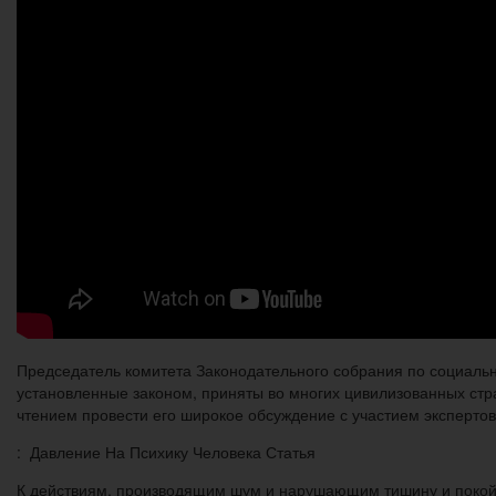
Председатель комитета Законодательного собрания по социальн
установленные законом, приняты во многих цивилизованных стра
чтением провести его широкое обсуждение с участием экспертов
: Давление На Психику Человека Статья
К действиям, производящим шум и нарушающим тишину и покой гр