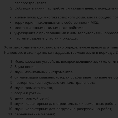
распространяется.
Соблюдать тихий час требуется каждый день, с понедельни
жилые площади многоквартирного дома, места общего пол
территория, находящаяся в собственности МКД;
места с частными жилыми застройками;
учреждения с прилегающими к ним территориями: образо
частные садовые участки и огороды.
Хотя законодательно установлено определенное время для тишин
Например, в столице нельзя издавать громкие звуки в период с 23
Использование устройств, воспроизводящих звук (колонки к
Звуки пения;
звуки музыкальных инструментов;
сигнализация машины, которая срабатывает по вине её об
повторяющиеся звуковые сигналы транспорта;
звуки громкого свиста;
ссоры и ругань;
звуки громкой речи;
звуки, характерные для строительных и ремонтных работ;
звуки, характерные для погрузочно-разгрузочных работ;
передвижение мебели;