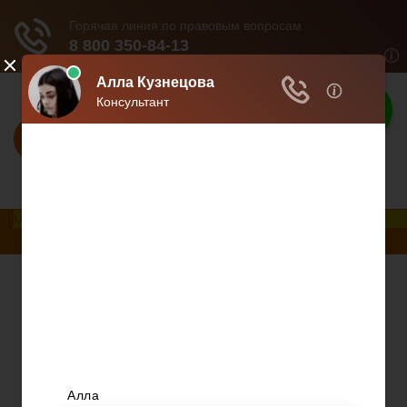
Взвешенное
решение
Профессиональный подход - взвешенное
решение.
Меню
Главная
Развод при беременности
Раздел недвижимости
Начисление алиментов