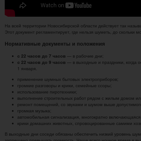
На всей территории Новосибирской области действует так назы
Этот документ регламентирует, где нельзя шуметь, до скольки м
Нормативные документы и положения
с 22 часов до 7 часов
— в рабочие дни;
с 22 часов до 9 часов
— в выходные и праздники, когда о
1 января.
применение шумных бытовых электроприборов;
громкие разговоры и крики, семейные ссоры;
использование пиротехники;
выполнение строительных работ рядом с жилым домом ил
ремонт помещений, со звуками и шумом выше допустимого
громкая музыка;
автомобильная сигнализация, многократно включающаяся 
крики домашних животных, спровоцированные самими хоз
В выходные дни соседи обязаны обеспечить низкий уровень шума 
запрещено превышать громкость. Чаще всего ночное время в вых