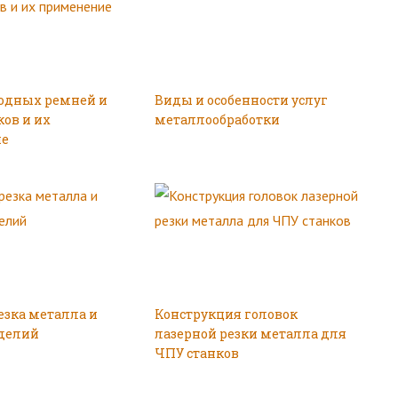
одных ремней и
Виды и особенности услуг
ов и их
металлообработки
ие
езка металла и
Конструкция головок
делий
лазерной резки металла для
ЧПУ станков