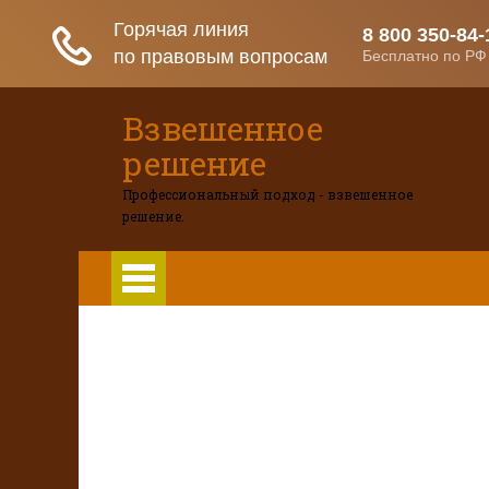
Взвешенное
решение
Профессиональный подход - взвешенное
решение.
Главная
Главная
Развод при беременности
Р
Вопросы и ответы
Развод при беременности
Раздел недвижимости