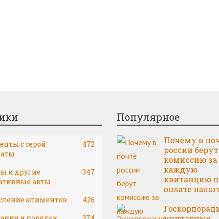
ики
Популярное
Почему в по
нты с серой
472
россии берут
латы
комиссию за
каждую
ы и другие
347
квитанцию п
ативные акты
оплате налог
сление алиментов
426
Госкорпорац
ания и порядок
374
унитарные