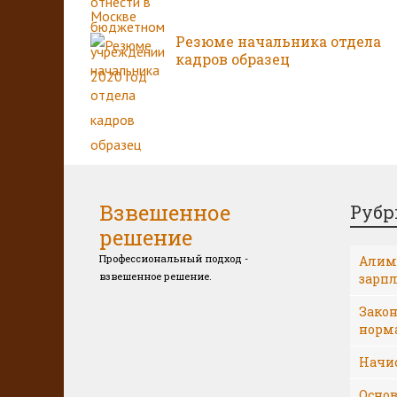
Резюме начальника отдела
кадров образец
Взвешенное
Рубр
решение
Профессиональный подход -
Алиме
взвешенное решение.
зарп
Закон
норм
Начи
Основ