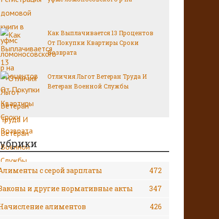
Как Выплачивается 13 Процентов
От Покупки Квартиры Сроки
Возврата
Отличия Льгот Ветеран Труда И
Ветеран Военной Службы
убрики
Алименты с серой зарплаты
472
Законы и другие нормативные акты
347
Начисление алиментов
426