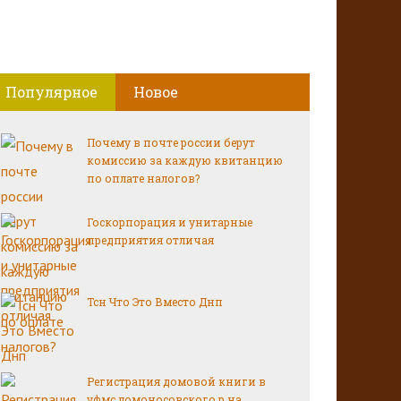
Популярное
Новое
Почему в почте россии берут
комиссию за каждую квитанцию
по оплате налогов?
Госкорпорация и унитарные
предприятия отличая
Тсн Что Это Вместо Днп
Регистрация домовой книги в
уфмс ломоносовского р на