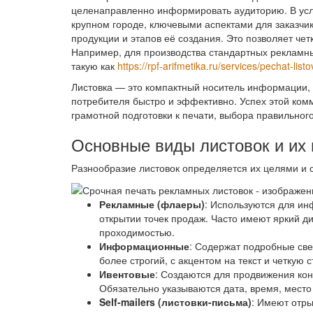
целенаправленно информировать аудиторию. В усло
крупном городе, ключевыми аспектами для заказчи
продукции и этапов её создания. Это позволяет че
Например, для производства стандартных рекламн
такую как
https://rpf-arifmetika.ru/services/pechat-list
Листовка — это компактный носитель информации, 
потребителя быстро и эффективно. Успех этой комм
грамотной подготовки к печати, выбора правильног
Основные виды листовок и их
Разнообразие листовок определяется их целями и
Рекламные (флаеры)
: Используются для ин
открытии точек продаж. Часто имеют яркий д
проходимостью.
Информационные
: Содержат подробные све
более строгий, с акцентом на текст и четкую с
Ивентовые
: Создаются для продвижения кон
Обязательно указываются дата, время, место
Self-mailers (листовки-письма)
: Имеют отры