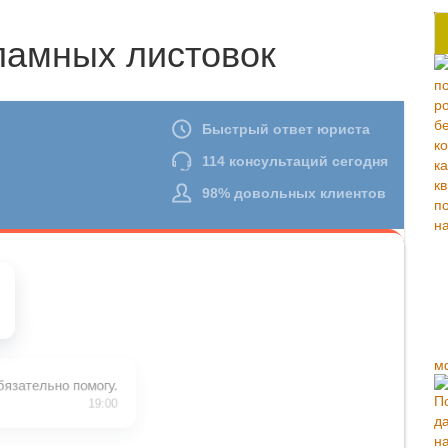
ламных листовок
м