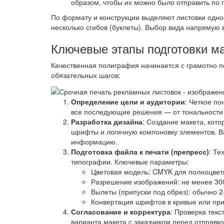
образом, чтобы их можно было отправить по п
По формату и конструкции выделяют листовки одно
несколько сгибов (буклеты). Выбор вида напрямую
Ключевые этапы подготовки м
Качественная полиграфия начинается с грамотно по
обязательных шагов:
Определение цели и аудитории
: Четкое по
все последующие решения — от тональности т
Разработка дизайна
: Создание макета, кот
шрифты и логичную компоновку элементов. В
информацию.
Подготовка файла к печати (препресс)
: Те
типографии. Ключевые параметры:
Цветовая модель: CMYK для полноцвет
Разрешение изображений: не менее 300
Вылеты (припуски под обрез): обычно 2
Конвертация шрифтов в кривые или пр
Согласование и корректура
: Проверка текс
варианта макета с заказчиком перед отправко