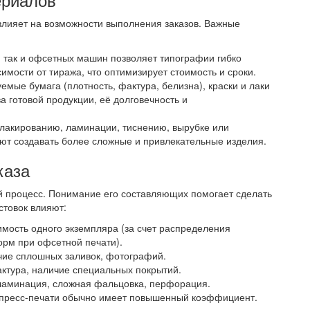
лияет на возможности выполнения заказов. Важные
, так и офсетных машин позволяет типографии гибко
симости от тиража, что оптимизирует стоимость и сроки.
уемые бумага (плотность, фактура, белизна), краски и лаки
а готовой продукции, её долговечность и
 лакированию, ламинации, тиснению, вырубке или
ют создавать более сложные и привлекательные изделия.
каза
 процесс. Понимание его составляющих помогает сделать
стовок влияют:
имость одного экземпляра (за счет распределения
орм при офсетной печати).
ичие сплошных заливок, фотографий.
фактура, наличие специальных покрытий.
 ламинация, сложная фальцовка, перфорация.
кспресс-печати обычно имеет повышенный коэффициент.