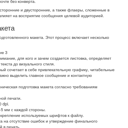
очте без конверта.
сторонние и двусторонние, а также флаеры, сложенные в
 влияет на восприятие сообщения целевой аудиторией.
акета
дготовленного макета. Этот процесс включает несколько
нимание, для кого и зачем создается листовка, определяет
екста до визуального стиля.
орый сочетает в себе привлекательную графику, читабельные
ажно выделить главное сообщение и контактную
хническая подготовка макета согласно требованиям
ной печати.
 dpi.
-5 мм с каждой стороны.
икрепление используемых шрифтов к файлу.
та на отсутствие ошибок и утверждение финального
й в печать.