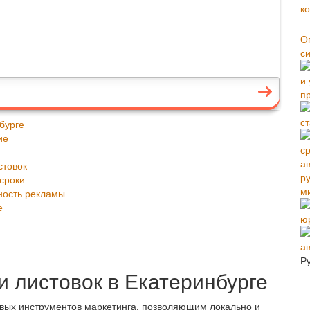
О
с
пр
ст
нбурге
ие
стовок
сроки
м
ность рекламы
е
ю
а
Р
и листовок в Екатеринбурге
овых инструментов маркетинга, позволяющим локально и