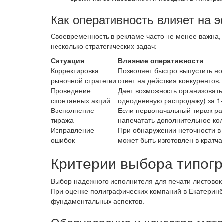
Как оперативность влияет на
Своевременность в рекламе часто не менее важна,
несколько стратегических задач:
Ситуация
Влияние оперативности
Корректировка
Позволяет быстро выпустить н
рыночной стратегии
ответ на действия конкурентов.
Проведение
Дает возможность организоват
спонтанных акций
однодневную распродажу) за 1-
Восполнение
Если первоначальный тираж р
тиража
напечатать дополнительное ко
Исправление
При обнаружении неточности в
ошибок
может быть изготовлен в кратч
Критерии выбора типог
Выбор надежного исполнителя для печати листовок 
При оценке полиграфических компаний в Екатерин
фундаментальных аспектов.
Оборудование и качество мат