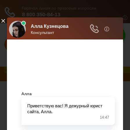
Взвешенное
решение
Профессиональный подход - взвешенное
решение.
Меню
Главная
Развод при беременности
Раздел недвижимости
Начисление алиментов