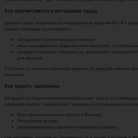
Кто причисляется к ветеранам труда
Данный статус закрепляется Федеральным законом №5-ФЗ, опреде
данной категории причисляются:
обладатели соответствующего звания;
лица награждённые орденами или медалями, отработавшие
граждане начавшие трудиться до достижения совершенноле
для женской.
В отличие от похожей советской медали, не дающей никаких пр
позициям.
Как подать заявление
Кандидат на получение компенсаций может узнать о полагающих
оформить льготы, заявка может подаваться в следующих инстан
Многофункциональном центре в Вологде;
Пенсионном фонде;
территориальном отделении социальной защиты.
Где оформить пособие по беременности и родам в Вологде в 20