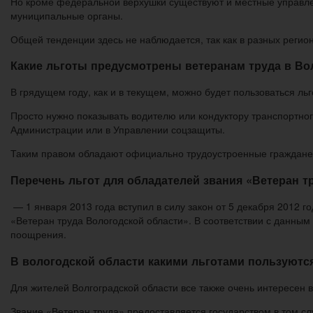
Но кроме федеральной верхушки существуют и местные управле
муниципальные органы.
Общей тенденции здесь не наблюдается, так как в разных регио
Какие льготы предусмотрены ветеранам труда в Вол
В грядущем году, как и в текущем, можно будет пользоваться ль
Просто нужно показывать водителю или кондуктору транспортно
Администрации или в Управлении соцзащиты.
Таким правом обладают официально трудоустроенные граждане,
Перечень льгот для обладателей звания «Ветеран т
­ — 1 января 2013 года вступил в силу закон от 5 декабря 2012
«Ветеран труда Вологодской области». В соответствии с данным 
поощрения.
В вологодской области какими льготами пользуютс
Для жителей Волгоградской области все также очень интересен в
Звание «Ветеран труда» предоставляется государством в том сл