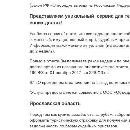
(Закон РФ «О порядке выезда из Российской Федер
Представляем уникальный сервис для тех,
своих долгах!
Удобство сервиса* в том, что все задолженности со
земельный, имущественный и др.), судебным прис
Информация максимально актуальная (на официаль
до 2 недель).
Прямо в отчете Вы получаете рекомендации по оче
долгов прямо из наглядного аналитического отчета
190-ФЗ от 01 октября 2017 г. к 229-ФЗ ст.
67 «О временном ограничении на выезд должника 
*Услуга предоставляется совместно с ООО «Объед
Ярославская область
Перед тем как купить авиабилеты за рубеж, заброни
оформить туристическую страховку для получения
задолженность по базам судебных приставов.