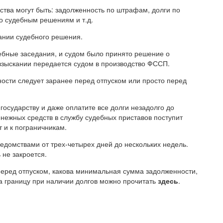
тва могут быть: задолженность по штрафам, долги по
о судебным решениям и т.д.
ании судебного решения.
дебные заседания, и судом было принято решение о
 взыскании передается судом в производство ФССП.
ности следует заранее перед отпуском или просто перед
 государству и даже оплатите все долги незадолго до
нежных средств в службу судебных приставов поступит
т и к пограничникам.
домствами от трех-четырех дней до нескольких недель.
 не закроется.
 перед отпуском, какова минимальная сумма задолженности,
за границу при наличии долгов можно прочитать
здесь
.