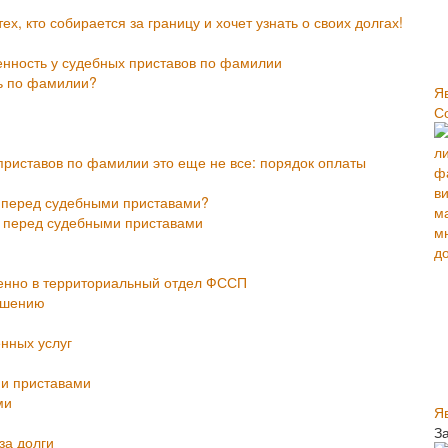
, кто собирается за границу и хочет узнать о своих долгах!
нность у судебных приставов по фамилии
ь по фамилии?
Я
С
приставов по фамилии это еще не все: порядок оплаты
ь перед судебными приставами?
 перед судебными приставами
енно в территориальный отдел ФССП
ашению
енных услуг
и приставами
ми
Я
З
за долги