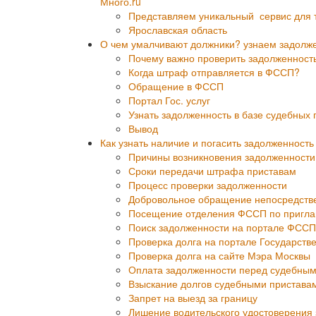
Много.ru
Представляем уникальный сервис для тех
Ярославская область
О чем умалчивают должники? узнаем задолже
Почему важно проверить задолженност
Когда штраф отправляется в ФССП?
Обращение в ФССП
Портал Гос. услуг
Узнать задолженность в базе судебных 
Вывод
Как узнать наличие и погасить задолженност
Причины возникновения задолженности
Сроки передачи штрафа приставам
Процесс проверки задолженности
Добровольное обращение непосредств
Посещение отделения ФССП по пригл
Поиск задолженности на портале ФССП
Проверка долга на портале Государств
Проверка долга на сайте Мэра Москвы
Оплата задолженности перед судебным
Взыскание долгов судебными пристава
Запрет на выезд за границу
Лишение водительского удостоверения 