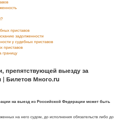
тавов
женность
П?
ебных приставов
ысканию задолженности
ности у судебных приставов
ых приставов
а границу
и, препятствующей выезду за
| Билетов Много.ru
рации на выезд из Российской Федерации может быть
оженных на него судом, до исполнения обязательств либо до