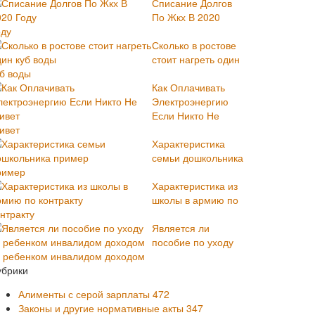
Списание Долгов
По Жкх В 2020
оду
Сколько в ростове
стоит нагреть один
уб воды
Как Оплачивать
Электроэнергию
Если Никто Не
ивет
Характеристика
семьи дошкольника
ример
Характеристика из
школы в армию по
нтракту
Является ли
пособие по уходу
а ребенком инвалидом доходом
убрики
Алименты с серой зарплаты
472
Законы и другие нормативные акты
347