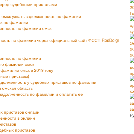
перед судебными приставами
Г
 омск узнать задолженность по фамилии
ск по фамилии
женность по фамилии омск
к
ность по фамилии через официальный сайт ФССП RosDolgi
Ж
женность по фамилии
 по фамилии омск
о фамилии омск в 2019 году
п
бные приставы)
адолженность у судебных приставов по фамилии
 омская область
ко
 задолженность по фамилии и оплатить ее
з
ых приставов онлайн
Р
енности в онлайн
риставов
удебных приставов